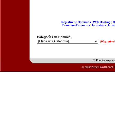
Registro de Dominios
|
Web Hosting
|
D
Dominios Expirados
|
Industrias
|
Indu
Categorías de Dominio:
[Pág. princi
** Precios expre
© 2002/2022 Solo10.com