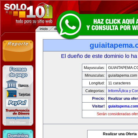
guiaitapema.
El dueño de este dominio lo ha
Mayusculas:
GUIAITAPEMA.C
Minusculas:
guiaitapema.com
Longitud:
11 caracteres
Categorias:
InformÃ¡tica y C
Precio:
Realizar una ofer
Visitar!
guiaitapema.co
Serán consideradas ofer
Realizar una Oferta