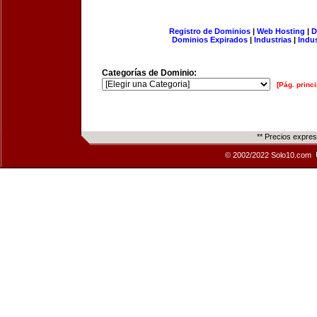
Registro de Dominios
|
Web Hosting
|
D
Dominios Expirados
|
Industrias
|
Indu
Categorías de Dominio:
[Pág. princi
** Precios expre
© 2002/2022 Solo10.com