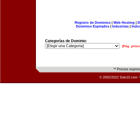
Registro de Dominios
|
Web Hosting
|
D
Dominios Expirados
|
Industrias
|
Indu
Categorías de Dominio:
[Pág. princi
** Precios expre
© 2002/2022 Solo10.com