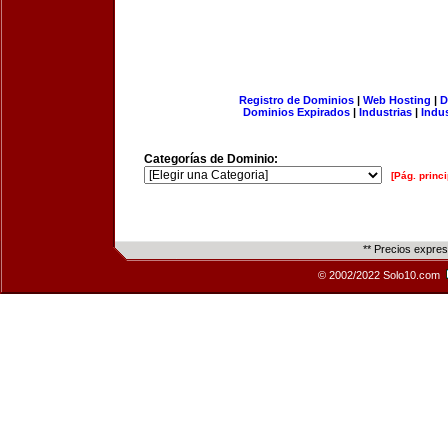
Registro de Dominios
|
Web Hosting
|
D
Dominios Expirados
|
Industrias
|
Indu
Categorías de Dominio:
[Pág. princi
** Precios expre
© 2002/2022 Solo10.com