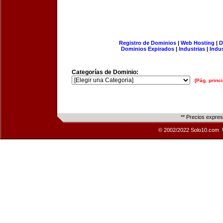
Registro de Dominios
|
Web Hosting
|
D
Dominios Expirados
|
Industrias
|
Indu
Categorías de Dominio:
[Pág. princi
** Precios expre
© 2002/2022 Solo10.com