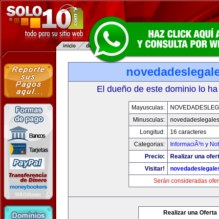
novedadeslegal
El dueño de este dominio lo ha
Mayusculas:
NOVEDADESLEG
Minusculas:
novedadeslegale
Longitud:
16 caracteres
Categorias:
InformaciÃ³n y Not
Precio:
Realizar una ofer
Visitar!
novedadeslegale
Serán consideradas ofer
Realizar una Oferta