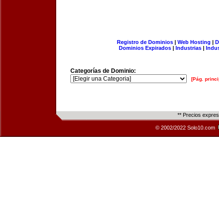
Registro de Dominios
|
Web Hosting
|
D
Dominios Expirados
|
Industrias
|
Indu
Categorías de Dominio:
[Pág. princi
** Precios expre
© 2002/2022 Solo10.com