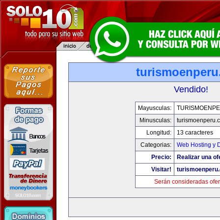
turismoenper
Vendido!
Mayusculas:
TURISMOENP
Minusculas:
turismoenperu.
Longitud:
13 caracteres
Categorias:
Web Hosting y 
Precio:
Realizar una of
Visitar!
turismoenperu
Serán consideradas ofer