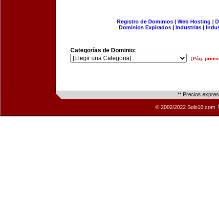
Registro de Dominios
|
Web Hosting
|
D
Dominios Expirados
|
Industrias
|
Indu
Categorías de Dominio:
[Pág. princi
** Precios expre
© 2002/2022 Solo10.com