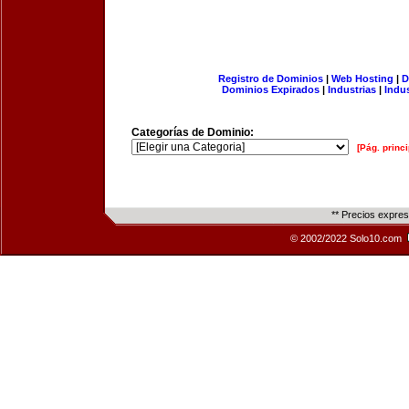
Registro de Dominios
|
Web Hosting
|
D
Dominios Expirados
|
Industrias
|
Indu
Categorías de Dominio:
[Pág. princi
** Precios expre
© 2002/2022 Solo10.com