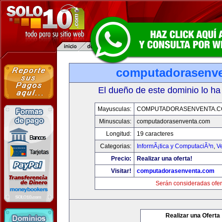
computadorasenv
El dueño de este dominio lo ha
Mayusculas:
COMPUTADORASENVENTA.
Minusculas:
computadorasenventa.com
Longitud:
19 caracteres
Categorias:
InformÃ¡tica y ComputaciÃ³n
,
V
Precio:
Realizar una oferta!
Visitar!
computadorasenventa.com
Serán consideradas ofer
Realizar una Oferta