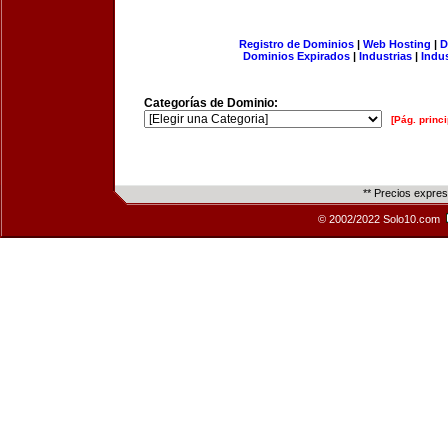
Registro de Dominios
|
Web Hosting
|
D
Dominios Expirados
|
Industrias
|
Indu
Categorías de Dominio:
[Pág. princi
** Precios expre
© 2002/2022 Solo10.com