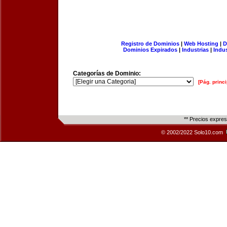
Registro de Dominios
|
Web Hosting
|
D
Dominios Expirados
|
Industrias
|
Indu
Categorías de Dominio:
[Pág. princi
** Precios expre
© 2002/2022 Solo10.com