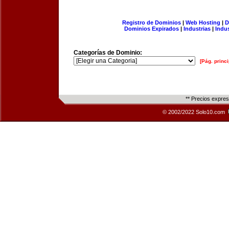
Registro de Dominios
|
Web Hosting
|
D
Dominios Expirados
|
Industrias
|
Indu
Categorías de Dominio:
[Pág. princi
** Precios expre
© 2002/2022 Solo10.com