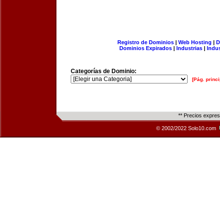
Registro de Dominios
|
Web Hosting
|
D
Dominios Expirados
|
Industrias
|
Indu
Categorías de Dominio:
[Pág. princi
** Precios expre
© 2002/2022 Solo10.com