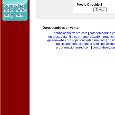
Precio Ofrecido $
Otros dominios en venta:
anunciospuertorico.com
|
cafedemaquina.c
empresadefamilia.com
|
empresasdeinternet.c
guiadewebs.com
|
opinionciudadana.com
|
posi
posicionamientocolombia.com
|
posicion
programacionenred.com
|
comprahost.co