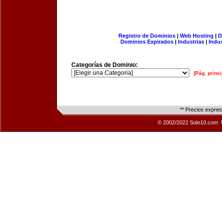
Registro de Dominios
|
Web Hosting
|
D
Dominios Expirados
|
Industrias
|
Indu
Categorías de Dominio:
[Pág. princi
** Precios expre
© 2002/2022 Solo10.com