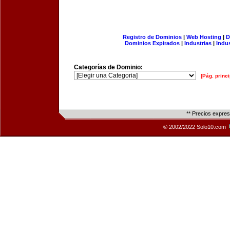
Registro de Dominios
|
Web Hosting
|
D
Dominios Expirados
|
Industrias
|
Indu
Categorías de Dominio:
[Pág. princi
** Precios expre
© 2002/2022 Solo10.com