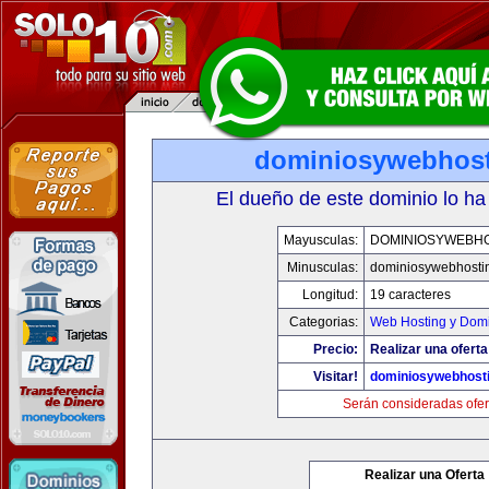
dominiosywebhos
El dueño de este dominio lo ha
Mayusculas:
DOMINIOSYWEBH
Minusculas:
dominiosywebhosti
Longitud:
19 caracteres
Categorias:
Web Hosting y Dom
Precio:
Realizar una oferta
Visitar!
dominiosywebhost
Serán consideradas ofer
Realizar una Oferta