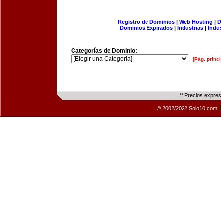
Registro de Dominios
|
Web Hosting
|
D
Dominios Expirados
|
Industrias
|
Indu
Categorías de Dominio:
[Pág. princi
** Precios expre
© 2002/2022 Solo10.com