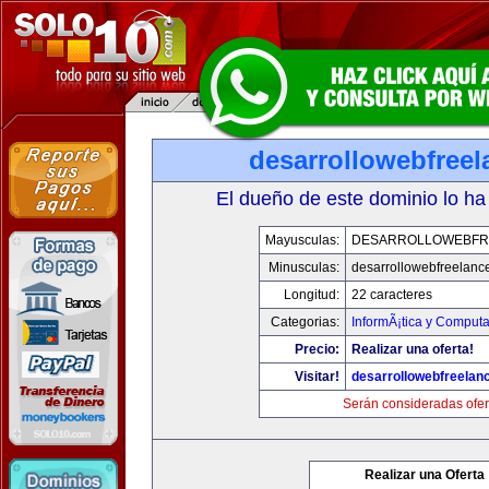
desarrollowebfree
El dueño de este dominio lo ha
Mayusculas:
DESARROLLOWEBFR
Minusculas:
desarrollowebfreelanc
Longitud:
22 caracteres
Categorias:
InformÃ¡tica y Computa
Precio:
Realizar una oferta!
Visitar!
desarrollowebfreelan
Serán consideradas ofer
Realizar una Oferta