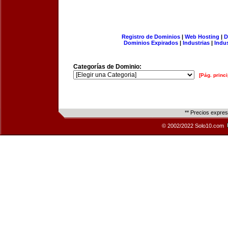
Registro de Dominios
|
Web Hosting
|
D
Dominios Expirados
|
Industrias
|
Indu
Categorías de Dominio:
[Pág. princi
** Precios expre
© 2002/2022 Solo10.com