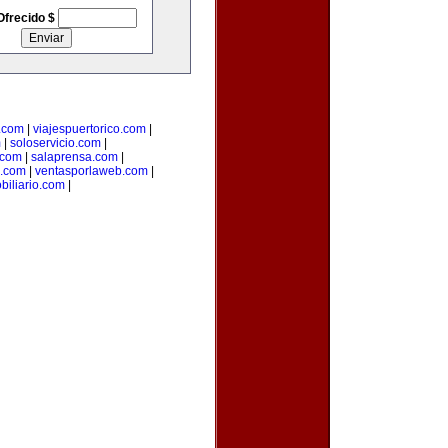
Ofrecido $
.com
|
viajespuertorico.com
|
m
|
soloservicio.com
|
.com
|
salaprensa.com
|
.com
|
ventasporlaweb.com
|
biliario.com
|