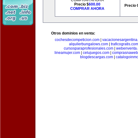
COMPRAR AHORA
Precio $
600.00
Precio 
COMPRAR AHORA
Otros dominios en venta:
cochesdecompeticion.com
|
vacacionesargentina
alquilerbungalows.com
|
traficogratis.co
cursosparaprofesionales.com
|
webenventa
lineamujer.com
|
celujuegos.com
|
comprasnaweb
blogdescargas.com
|
catalogoinmo