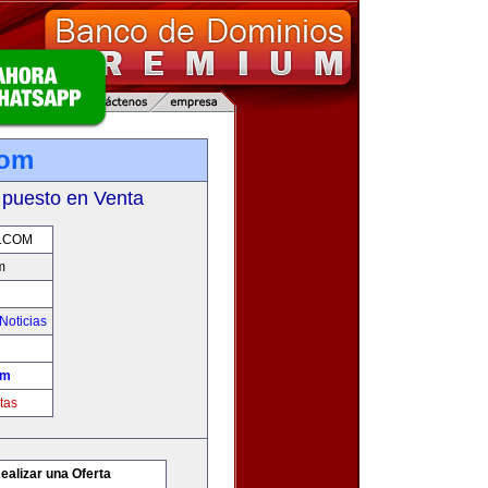
com
 puesto en Venta
.COM
m
Noticias
om
tas
ealizar una Oferta