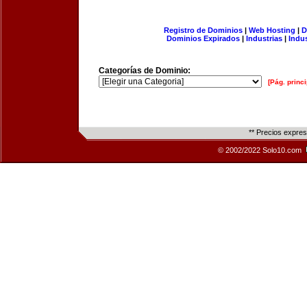
Registro de Dominios
|
Web Hosting
|
D
Dominios Expirados
|
Industrias
|
Indu
Categorías de Dominio:
[Pág. princi
** Precios expre
© 2002/2022 Solo10.com