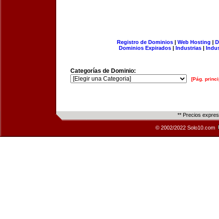
Registro de Dominios
|
Web Hosting
|
D
Dominios Expirados
|
Industrias
|
Indu
Categorías de Dominio:
[Pág. princi
** Precios expre
© 2002/2022 Solo10.com