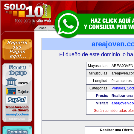
areajoven.c
El dueño de este dominio lo ha
Mayusculas:
AREAJOVEN
Minusculas:
areajoven.co
Longitud:
9 caracteres
Categorias:
Portales
,
Soc
Precio:
Realizar una 
Visitar!
areajoven.c
Serán consideradas ofer
Realizar una Oferta