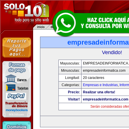
empresadeinforma
Vendido!
Mayusculas:
EMPRESADEINFORMATICA
Minusculas:
empresadeinformatica.com
Longitud:
20 caracteres
Categorias:
Empresas e Industrias
,
Infor
Precio:
Realizar una oferta!
Visitar!
empresadeinformatica.com
Serán consideradas ofer