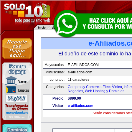
e-Afiliados.
El dueño de este dominio lo ha
Mayusculas:
E-AFILIADOS.COM
Minusculas:
e-afiliados.com
Longitud:
11 caracteres
Categorias:
Compras y Comercio ElectrÃ³nico
,
Info
Negocios
,
Web Hosting y Dominios
Precio:
$899.00
Visitar!
e-afiliados.com
Serán consideradas ofer