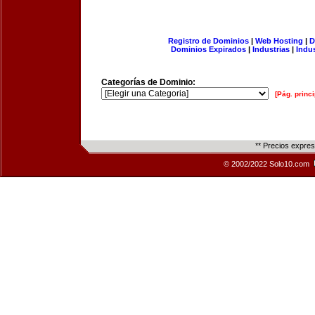
Registro de Dominios
|
Web Hosting
|
D
Dominios Expirados
|
Industrias
|
Indu
Categorías de Dominio:
[Pág. princi
** Precios expre
© 2002/2022 Solo10.com