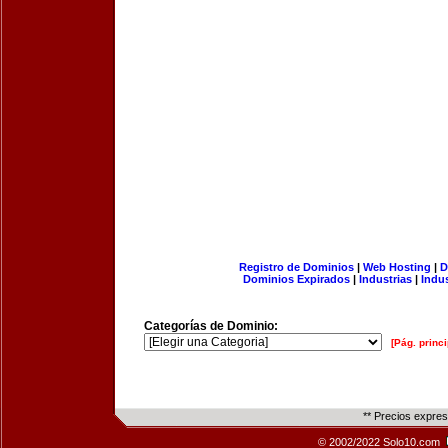
Registro de Dominios
|
Web Hosting
|
D
Dominios Expirados
|
Industrias
|
Indu
Categorías de Dominio:
[Pág. princi
** Precios expre
© 2002/2022 Solo10.com