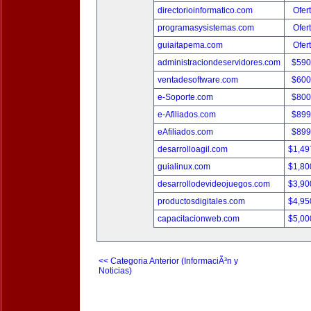
directorioinformatico.com
Ofer
programasysistemas.com
Ofer
guiaitapema.com
Ofer
administraciondeservidores.com
$590
ventadesoftware.com
$600
e-Soporte.com
$800
e-Afiliados.com
$899
eAfiliados.com
$899
desarrolloagil.com
$1,49
guialinux.com
$1,80
desarrollodevideojuegos.com
$3,90
productosdigitales.com
$4,95
capacitacionweb.com
$5,00
<< Categoria Anterior (InformaciÃ³n y
Noticias)