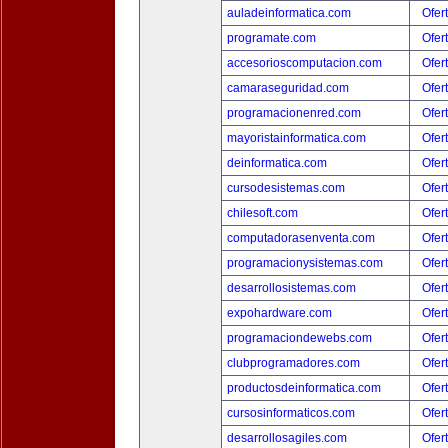
auladeinformatica.com
Ofer
programate.com
Ofer
accesorioscomputacion.com
Ofer
camaraseguridad.com
Ofer
programacionenred.com
Ofer
mayoristainformatica.com
Ofer
deinformatica.com
Ofer
cursodesistemas.com
Ofer
chilesoft.com
Ofer
computadorasenventa.com
Ofer
programacionysistemas.com
Ofer
desarrollosistemas.com
Ofer
expohardware.com
Ofer
programaciondewebs.com
Ofer
clubprogramadores.com
Ofer
productosdeinformatica.com
Ofer
cursosinformaticos.com
Ofer
desarrollosagiles.com
Ofer