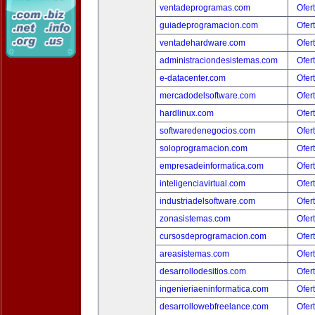
ventadeprogramas.com
Ofer
guiadeprogramacion.com
Ofer
ventadehardware.com
Ofer
administraciondesistemas.com
Ofer
e-datacenter.com
Ofer
mercadodelsoftware.com
Ofer
hardlinux.com
Ofer
softwaredenegocios.com
Ofer
soloprogramacion.com
Ofer
empresadeinformatica.com
Ofer
inteligenciavirtual.com
Ofer
industriadelsoftware.com
Ofer
zonasistemas.com
Ofer
cursosdeprogramacion.com
Ofer
areasistemas.com
Ofer
desarrollodesitios.com
Ofer
ingenieriaeninformatica.com
Ofer
desarrollowebfreelance.com
Ofer