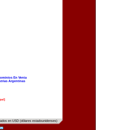
ominios En Venta
strias Argentinas
pal]
sados en USD (dólares estadounidenses)